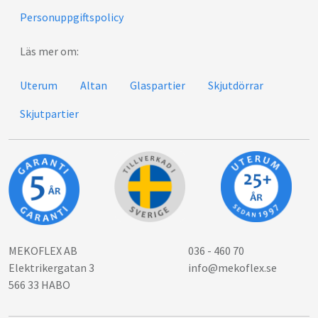
Personuppgiftspolicy
Läs mer om:
Uterum
Altan
Glaspartier
Skjutdörrar
Skjutpartier
MEKOFLEX AB
036 - 460 70
Elektrikergatan 3
info@mekoflex.se
566 33 HABO