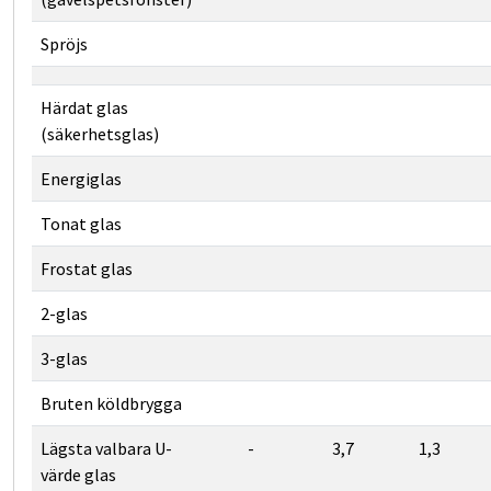
Nej
Ja
Ja
Spröjs
Nej
Nej
Nej
Ja
Ja
Ja
Härdat glas
(säkerhetsglas)
Nej
Ja
Ja
Energiglas
Nej
Ja
Ja
Tonat glas
Nej
Ja
Nej
Frostat glas
Nej
Nej
Ja
2-glas
Nej
Nej
Nej
3-glas
Nej
Nej
Nej
Bruten köldbrygga
Lägsta valbara U-
-
3,7
1,3
värde glas