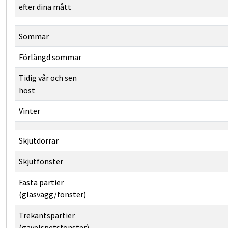
efter dina mått
Nej
Nej
Nej
Ja
Ja
Ja
Sommar
Nej
Ja
Ja
Förlängd sommar
Nej
Nej
Ja
Tidig vår och sen
höst
Nej
Nej
Nej
Vinter
Nej
Nej
Nej
Ja
Ja
Ja
Skjutdörrar
Ja
Ja
Ja
Skjutfönster
Nej
Ja
Ja
Fasta partier
(glasvägg/fönster)
Nej
Ja
Ja
Trekantspartier
(gavelspetsfönster)