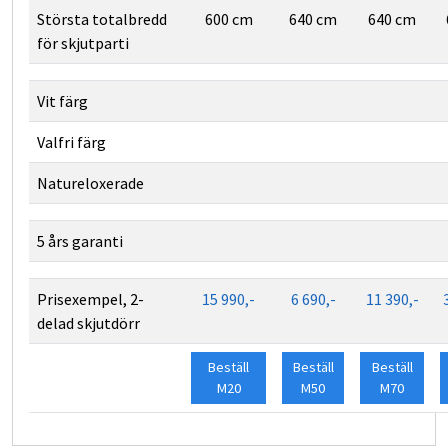
Största totalbredd
600 cm
640 cm
640 cm
för skjutparti
Nej
Nej
Nej
Ja
Ja
Ja
Vit färg
Ja
Ja
Ja
Valfri färg
Nej
Ja
Nej
Natureloxerade
Nej
Nej
Nej
Ja
Ja
Ja
5 års garanti
Nej
Nej
Nej
Prisexempel, 2-
15 990,-
6 690,-
11 390,-
delad skjutdörr
Beställ
Beställ
Beställ
M20
M50
M70