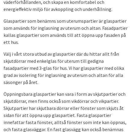
väderförhållanden, och skapa en komfortabel och
energieffektiv miljö för avkoppling och underhållning.
Glaspartier som benämns som uterumspartier är glaspartier
som används för inglasning av uterum och altan. Fasadpartier
kallas glaspartier som används till att öppna upp fasaden på
ett hus.
Välj i vårt stora utbud av glaspartier där du hittar allt från
skjutdörrar med enkelglas för uterum till gedigna
fasadpartier med 3-glas för hus. Vi har glaspartier med olika
grad av isolering för inglasning av uterum och altan för alla
säsonger på året.
Öppningsbara glaspartier kan vara i form av skjutpartier och
skjutdörrar, men finns också som vikdörrar och vikpartier.
Skjutpartier har skjutbara dörrar eller fönster som skjuts åt
sidan för att öppna upp glaspartiet. Fasta glaspartier
innefattar fasta fönster, alltså fönster som inte kan öppnas,
och fasta glasväggar. En fast glasvägg kan också benämnas