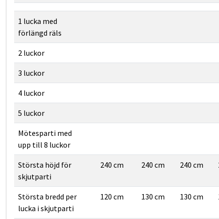
Nej
Nej
Nej
Nej
Ja
Nej
1 lucka med
förlängd räls
Ja
Ja
Ja
2 luckor
Ja
Ja
Ja
3 luckor
Ja
Ja
Ja
4 luckor
Ja
Ja
Nej
5 luckor
Nej
Ja
Ja
Mötesparti med
upp till 8 luckor
Största höjd för
240 cm
240 cm
240 cm
skjutparti
Största bredd per
120 cm
130 cm
130 cm
lucka i skjutparti