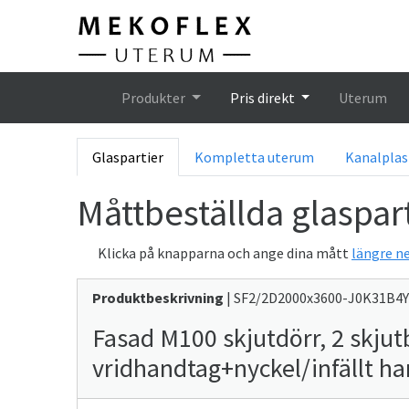
Hem
Produkter
Pris direkt
Uterum
Glaspartier
Kompletta uterum
Kanalplas
Måttbeställda glaspart
Klicka på knapparna och ange dina mått
längre ne
Produktbeskrivning
| SF2/2D2000x3600-J0K31B4
Fasad M100 skjutdörr, 2 skjut
vridhandtag+nyckel/infällt h