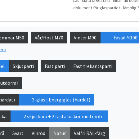
Läs "Mäta & Beställa" innan du köper
dokument för glaspartiet - lämplig fö
ommar M50
Vår/Höst M70
Vinter M90
Fasad M100
tem
del
Skjutparti
Fast parti
Fast trekantsparti
jutdörrar
(härdat)
3-glas | Energiglas (härdat)
ucka
2 skjutbara + 2 fasta luckor med möte
rå
Svart
Vinröd
Natur
Valfri RAL-färg