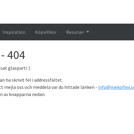
Inspiration
Köpvillkor
Resurser
 - 404
sat glasparti :)
n ha skrivit fel i addressfältet.
tt mejla oss och meddela var du hittade länken -
info@mekoflex.s
on av knapparna nedan.