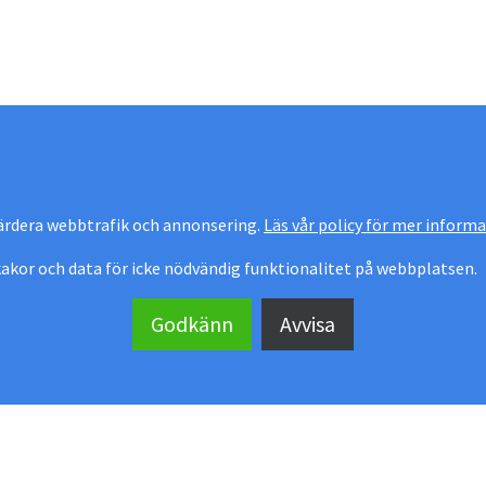
värdera webbtrafik och annonsering.
Läs vår policy för mer informa
 kakor och data för icke nödvändig funktionalitet på webbplatsen.
Godkänn
Avvisa
anualer & ritningar
Kundomdömen
Personuppgiftspolicy
Skjutpartier