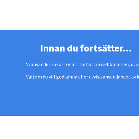
Innan du fortsätter...
Vi använder kakor för att förbättra webbplatsen, ut
Välj om du vill godkänna eller avvisa användandet av
MEKOFLEX UTERUM
Kontakta oss
Showroom
Köpvillkor
M
Läs mer om:
Uterum
Altan
Glaspartier
Skjutdörrar