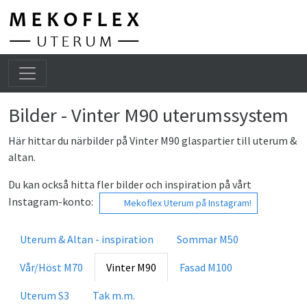
He
Bilder - Vinter M90 uterumssystem
Här hittar du närbilder på Vinter M90 glaspartier till uterum &
altan.
Du kan också hitta fler bilder och inspiration på vårt
Instagram-konto:
Mekoflex Uterum på Instagram!
Uterum & Altan - inspiration
Sommar M50
Vår/Höst M70
Vinter M90
Fasad M100
Uterum S3
Tak m.m.