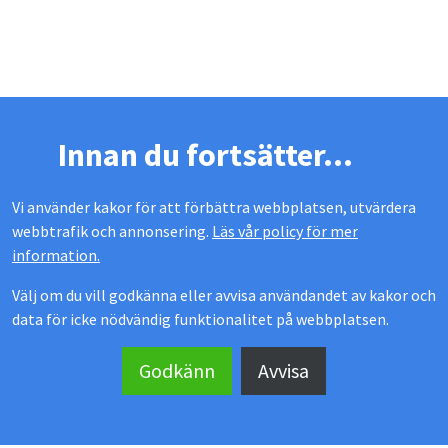
Innan du fortsätter...
Vi använder kakor för att förbättra webbplatsen, utvärdera
webbtrafik och annonsering.
Läs vår policy för mer
information.
Välj om du vill godkänna eller avvisa användandet av kakor och
data för icke nödvändig funktionalitet på webbplatsen.
MEKOFLEX UTERUM
Godkänn
Avvisa
Kontakta oss
Showroom