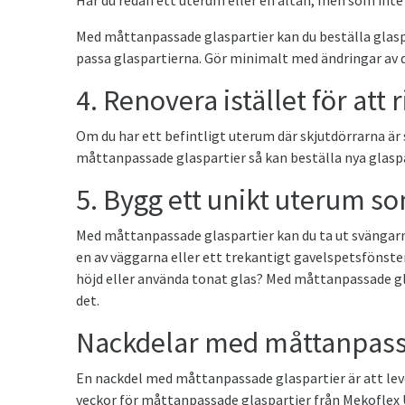
Har du redan ett uterum eller en altan, men som inte 
Med måttanpassade glaspartier kan du beställa glasp
passa glaspartierna. Gör minimalt med ändringar av d
4. Renovera istället för att 
Om du har ett befintligt uterum där skjutdörrarna är
måttanpassade glaspartier så kan beställa nya glaspa
5. Bygg ett unikt uterum s
Med måttanpassade glaspartier kan du ta ut svängarna 
en av väggarna eller ett trekantigt gavelspetsfönster 
höjd eller använda tonat glas? Med måttanpassade gla
det.
Nackdelar med måttanpass
En nackdel med måttanpassade glaspartier är att lever
veckor för måttanpassade glaspartier från Mekoflex U