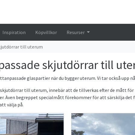
Inspiration
Köpvillkor
Resurser
jutdörrar till uterum
npassade skjutdörrar till ut
måttanpassade glaspartier när du bygger uterum. Vi tar också upp
utdörrar till uterum, innebär att de tillverkas efter de mått för
er. Även begreppet specialmått förekommer för att särskilja det 
tt välja på.