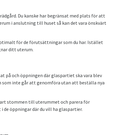
 trädgård. Du kanske har begränsat med plats för att
rum i anslutning till huset så kan det vara önskvärt
timalt för de förutsättningar som du har. Istället
gnar ditt uterum.
sat på och öppningen där glaspartiet ska vara blev
 som inte går att genomföra utan att beställa nya
klart stommen till uterummet och parera för
 de öppningar där du vill ha glaspartier.