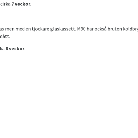
 cirka
7 veckor
.
las men med en tjockare glaskassett. M90 har också bruten köldbry
mått.
rka
8 veckor
.