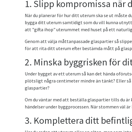
1. Slipp kompromissa när d
När du planerar för hur ditt uterum ska se ut måste d
bygga ditt uterum samtidigt som du vill kunna utnyttj
att "gifta ihop" uterummet med huset på ett naturlig
Genom att välja måttanpassade glaspartier så slipper
för att rita ditt uterum efter bestämda mått på glaspa
2. Minska byggrisken för di
Under bygget av ett uterum så kan det hända oförutse
plötsligt några centimeter mindre än tänkt? Eller s
glaspartier?
Om du väntar med att beställa glaspartier tills du ä
händelser under byggprocessen. När stommen väl är kla
3. Komplettera ditt befintl