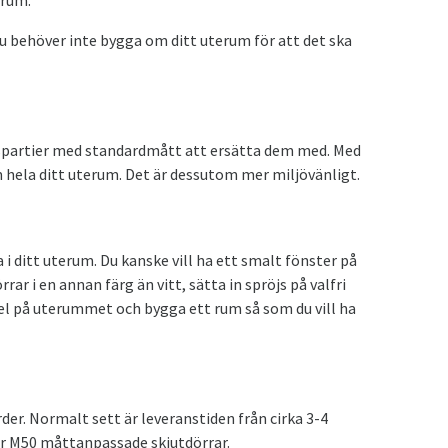
erum.
 behöver inte bygga om ditt uterum för att det ska
glaspartier med standardmått att ersätta dem med. Med
 hela ditt uterum. Det är dessutom mer miljövänligt.
i ditt uterum. Du kanske vill ha ett smalt fönster på
r i en annan färg än vitt, sätta in spröjs på valfri
gel på uterummet och bygga ett rum så som du vill ha
er. Normalt sett är leveranstiden från cirka 3-4
 M50 måttanpassade skjutdörrar.