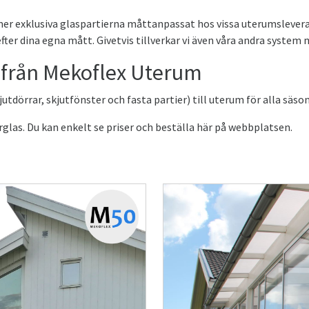
 mer exklusiva glaspartierna måttanpassat hos vissa uterumslever
r dina egna mått. Givetvis tillverkar vi även våra andra system m
 från Mekoflex Uterum
utdörrar, skjutfönster och fasta partier) till uterum för alla säso
rglas. Du kan enkelt se priser och beställa här på webbplatsen.