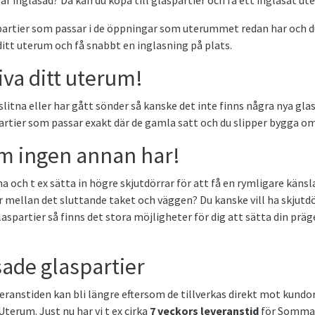
är inglasad? Då kan du köpa till glaspartier och få ett inglasat ut
artier som passar i de öppningar som uterummet redan har och du
itt uterum och få snabbt en inglasning på plats.
riva ditt uterum!
 slitna eller har gått sönder så kanske det inte finns några nya 
rtier som passar exakt där de gamla satt och du slipper bygga om
om ingen annan har!
och t ex sätta in högre skjutdörrar för att få en rymligare känsla 
mellan det sluttande taket och väggen? Du kanske vill ha skjutdörra
spartier så finns det stora möjligheter för dig att sätta din prä
ade glaspartier
anstiden kan bli längre eftersom de tillverkas direkt mot kundord
terum. Just nu har vi t ex cirka
7 veckors leveranstid
för Sommar