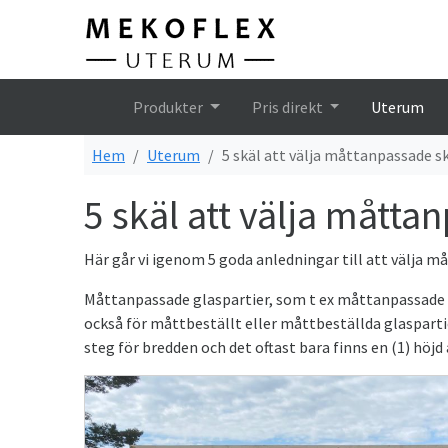
Hem
Produkter
Pris direkt
Uterum
Hem
Uterum
5 skäl att välja måttanpassade sk
5 skäl att välja måtta
Här går vi igenom 5 goda anledningar till att välja 
Måttanpassade glaspartier, som t ex måttanpassade skj
också för måttbeställt eller måttbeställda glasparti
steg för bredden och det oftast bara finns en (1) höjd a