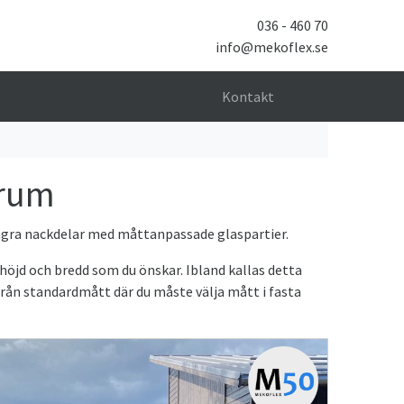
036 - 460 70
info@mekoflex.se
Sök
Kontakt
erum
 några nackdelar med måttanpassade glaspartier.
 höjd och bredd som du önskar. Ibland kallas detta
från standardmått där du måste välja mått i fasta