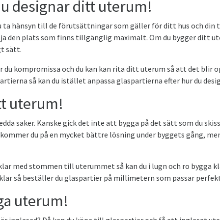
u designar ditt uterum!
u ta hänsyn till de förutsättningar som gäller för ditt hus och din
a den plats som finns tillgänglig maximalt. Om du bygger ditt ute
t sätt.
 du kompromissa och du kan kan rita ditt uterum så att det blir op
rtierna så kan du istället anpassa glaspartierna efter hur du desi
tt uterum!
dda saker. Kanske gick det inte att bygga på det sätt som du skis
å kommer du på en mycket bättre lösning under byggets gång, men
r klar med stommen till uterummet så kan du i lugn och ro bygga 
r så beställer du glaspartier på millimetern som passar perfekt i
iga uterum!