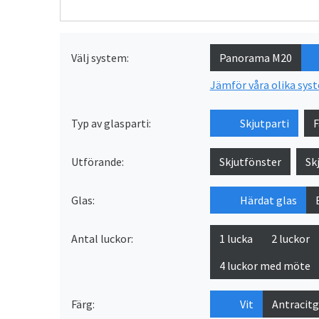
Välj system:
Panorama M20
Jämför våra olika sys
Typ av glasparti:
Skjutparti
F
Utförande:
Skjutfönster
Sk
Glas:
Härdat glas
Antal luckor:
1 lucka
2 luckor
4 luckor med möte
Färg:
Vit
Antracitg