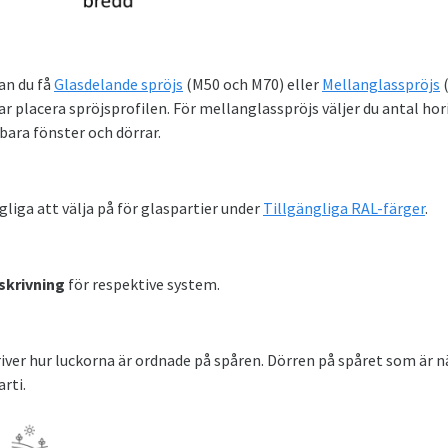
an du få
Glasdelande spröjs
(M50 och M70) eller
Mellanglasspröjs
(
r placera spröjsprofilen. För mellanglasspröjs väljer du antal hori
bara fönster och dörrar.
gliga att välja på för glaspartier under
Tillgängliga RAL-färger
.
skrivning
för respektive system.
ver hur luckorna är ordnade på spåren. Dörren på spåret som är när
rti.