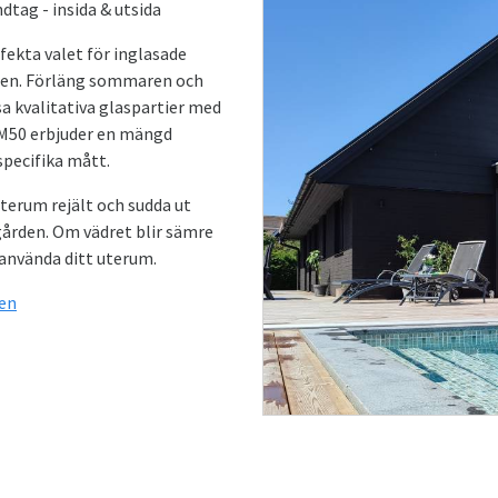
tag - insida & utsida
fekta valet för inglasade
en. Förläng sommaren och
a kvalitativa glaspartier med
 M50 erbjuder en mängd
specifika mått.
terum rejält och sudda ut
dgården. Om vädret blir sämre
 använda ditt uterum.
en