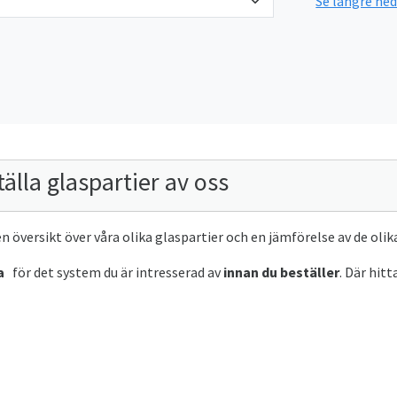
Se längre ne
älla glaspartier av oss
en översikt över våra olika glaspartier och en jämförelse av de oli
a
för det system du är intresserad av
innan du beställer
. Där hit