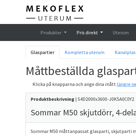
Hem
Produkter
Pris direkt
Uterum
Glaspartier
Kompletta uterum
Kanalplas
Måttbeställda glaspart
Klicka på knapparna och ange dina mått
längre ne
Produktbeskrivning
| S4D2000x3600-J0K5A0C0Y2
Sommar M50 skjutdörr, 4-dela
Sommar M50 måttanpassat glasparti, skjutparti med