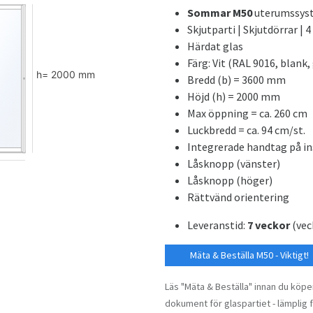
Sommar M50
uterumssys
Skjutparti | Skjutdörrar | 4
Härdat glas
Färg: Vit (RAL 9016, blank,
Bredd (b) = 3600 mm
Höjd (h) = 2000 mm
Max öppning = ca. 260 cm
Luckbredd = ca. 94 cm/st.
Integrerade handtag på in
Låsknopp (vänster)
Låsknopp (höger)
Rättvänd orientering
Leveranstid:
7 veckor
(vec
Mäta & Beställa M50 - Viktigt!
Läs "Mäta & Beställa" innan du köper
dokument för glaspartiet - lämplig fö