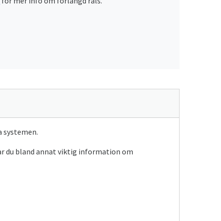
d
för mer info om förlängd räls.
ka systemen.
tar du bland annat viktig information om