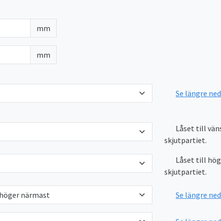
mm
mm
Se längre ne
Låset till vä
skjutpartiet.
Låset till hö
skjutpartiet.
Se längre ne