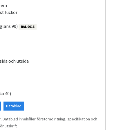
tem
 st luckor
 glans 90)
RAL 9016
sida och utsida
ka 40)
Datablad
. Datablad innehåller förstorad ritning, specifikation och
r utskrift.