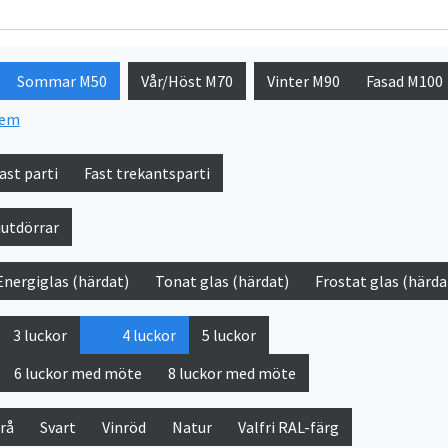
Sommar M50
Vår/Höst M70
Vinter M90
Fasad M100
tem
ast parti
Fast trekantsparti
jutdörrar
Energiglas (härdat)
Tonat glas (härdat)
Frostat glas (härda
3 luckor
4 luckor
5 luckor
6 luckor med möte
8 luckor med möte
rå
Svart
Vinröd
Natur
Valfri RAL-färg