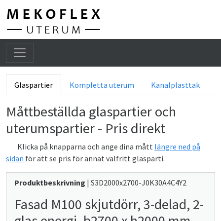
He
Glaspartier
Kompletta uterum
Kanalplasttak
Måttbeställda glaspartier och
uterumspartier - Pris direkt
Klicka på knapparna och ange dina mått
längre ned på
sidan
för att se pris för annat valfritt glasparti.
Produktbeskrivning
| S3D2000x2700-J0K30A4C4Y2
Fasad M100 skjutdörr, 3-delad, 2-
glas energi, b2700 x h2000 mm,