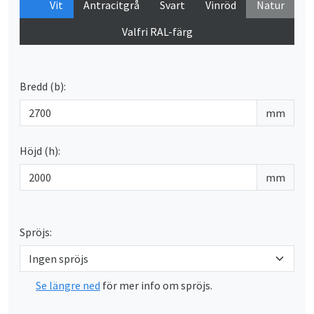
Vit
Antracitgrå
Svart
Vinröd
Natur
Valfri RAL-färg
Bredd (b):
mm
Höjd (h):
mm
Spröjs:
Se längre ned
för mer info om spröjs.