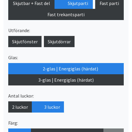
Skjutbar + Fast del
Skjutparti
Fast parti
Fast trekantsparti
Utförande:
Skjutfönster
Skjutdörrar
Glas:
2-glas | Energiglas (härdat)
3-glas | Energiglas (härdat)
Antal luckor:
2 luckor
3 luckor
Färg: