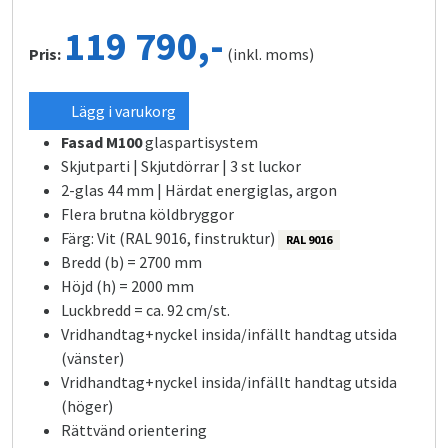
119 790,-
Pris:
(inkl. moms)
Lägg i varukorg
Fasad M100
glaspartisystem
Skjutparti | Skjutdörrar | 3 st luckor
2-glas 44 mm | Härdat energiglas, argon
Flera brutna köldbryggor
Färg: Vit (RAL 9016, finstruktur)
RAL 9016
Bredd (b) = 2700 mm
Höjd (h) = 2000 mm
Luckbredd = ca. 92 cm/st.
Vridhandtag+nyckel insida/infällt handtag utsida
(vänster)
Vridhandtag+nyckel insida/infällt handtag utsida
(höger)
Rättvänd orientering