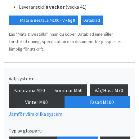
Leveranstid:
8 veckor
(vecka 41)
Mäta & Beställa M100 - Viktigt!
Datablad
Läs "Mäta & Beställa" innan du köper. Datablad innehåller
förstorad ritning, specifikation och dokument för glaspartiet -
lämplig för utskrift.
Välj system:
Panorama M20
Sommar M50
Vår/Höst M70
Vinter M90
Fasad M100
Jämför våra olika system
Typ av glasparti: