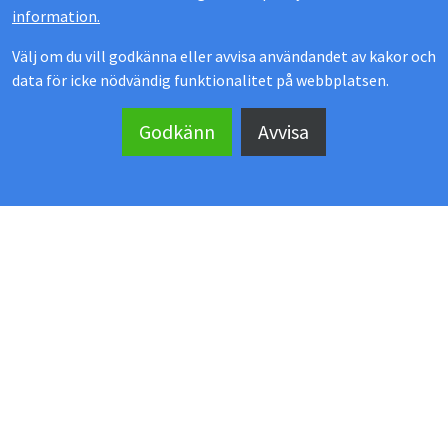
information.
Välj om du vill godkänna eller avvisa användandet av kakor och
data för icke nödvändig funktionalitet på webbplatsen.
MEKOFLEX UTERUM
Godkänn
Avvisa
Kontakta oss
Showroom
Köpvillkor
Manualer & ritningar
Kundomdömen
Personuppgiftspolicy
Läs mer om: