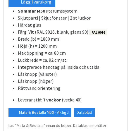
Lägg i varukorg
Sommar M50
uterumssystem
Skjutparti | Skjutfönster | 2 st luckor
Härdat glas
Färg: Vit (RAL 9016, blank, glans 90)
RAL 9016
Bredd (b) = 1800 mm
Höjd (h) = 1200 mm
Max öppning = ca. 80 cm
Luckbredd = ca. 92 cm/st.
Integrerade handtag på insida och utsida
Låsknopp (vänster)
Låsknopp (höger)
Rättvänd orientering
Leveranstid:
7 veckor
(vecka 40)
Mäta & Beställa M50 - Viktigt!
Datablad
Läs "Mäta & Beställa" innan du köper. Datablad innehåller