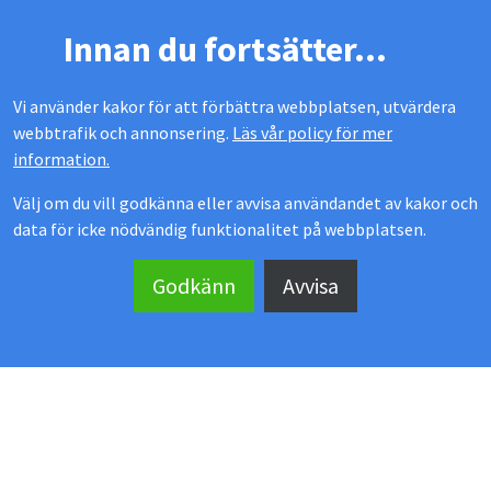
Innan du fortsätter...
Vi använder kakor för att förbättra webbplatsen, utvärdera
webbtrafik och annonsering.
Läs vår policy för mer
information.
Välj om du vill godkänna eller avvisa användandet av kakor och
data för icke nödvändig funktionalitet på webbplatsen.
MEKOFLEX UTERUM
Godkänn
Avvisa
Kontakta oss
Showroom
Köpvillkor
Manualer & ritningar
Kundomdömen