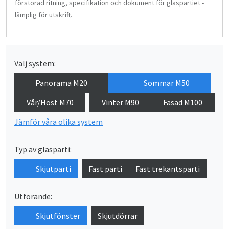
förstorad ritning, specifikation och dokument för glaspartiet -
lämplig för utskrift.
Välj system:
Panorama M20
Sommar M50
Vår/Höst M70
Vinter M90
Fasad M100
Jämför våra olika system
Typ av glasparti:
Skjutparti
Fast parti
Fast trekantsparti
Utförande:
Skjutfönster
Skjutdörrar