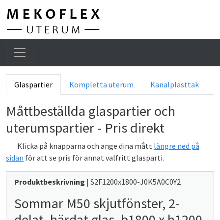
He
Glaspartier
Kompletta uterum
Kanalplasttak
Måttbeställda glaspartier och
uterumspartier - Pris direkt
Klicka på knapparna och ange dina mått
längre ned på
sidan
för att se pris för annat valfritt glasparti.
Produktbeskrivning
| S2F1200x1800-J0K5A0C0Y2
Sommar M50 skjutfönster, 2-
delat, härdat glas, b1800 x h1200