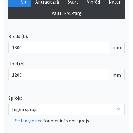
Vit
Antracitgrå
Svart
Vinröd
Natur
Valfri RAL-färg
Bredd (b):
mm
Höjd (h):
mm
Spröjs:
Se längre ned
för mer info om spröjs.