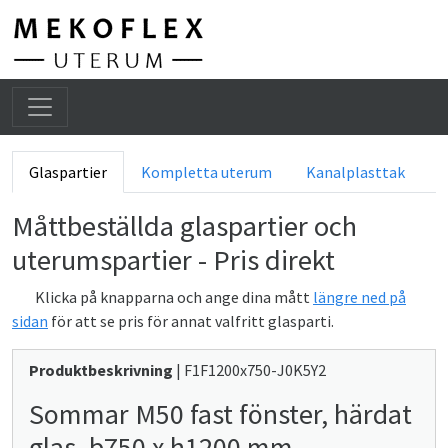
He
Glaspartier
Kompletta uterum
Kanalplasttak
Måttbeställda glaspartier och
uterumspartier - Pris direkt
Klicka på knapparna och ange dina mått
längre ned på
sidan
för att se pris för annat valfritt glasparti.
Produktbeskrivning
| F1F1200x750-J0K5Y2
Sommar M50 fast fönster, härdat
glas, b750 x h1200 mm