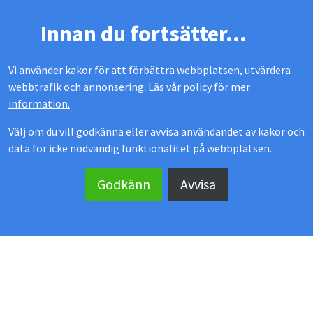
Innan du fortsätter...
Vi använder kakor för att förbättra webbplatsen, utvärdera
webbtrafik och annonsering.
Läs vår policy för mer
information.
Välj om du vill godkänna eller avvisa användandet av kakor och
data för icke nödvändig funktionalitet på webbplatsen.
MEKOFLEX UTERUM
Godkänn
Avvisa
Kontakta oss
Showroom
Köpvillkor
Manualer & ritningar