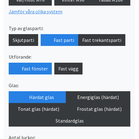
Jämför våra olika system
Typ av glasparti:
Skjutparti
Fast parti
Fast trekantsparti
Utförande:
Fast fönster
Fast vägg
Glas:
Härdat glas
Energiglas (härdat)
Tonat glas (härdat)
Frostat glas (härdat)
Standardglas
Antal luckor: