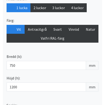
1 lucka
2 luckor
3 luckor
4 luckor
Färg:
Vit
Antracitgrå
Svart
Vinröd
Natur
Valfri RAL-färg
Bredd (b):
mm
Höjd (h):
mm