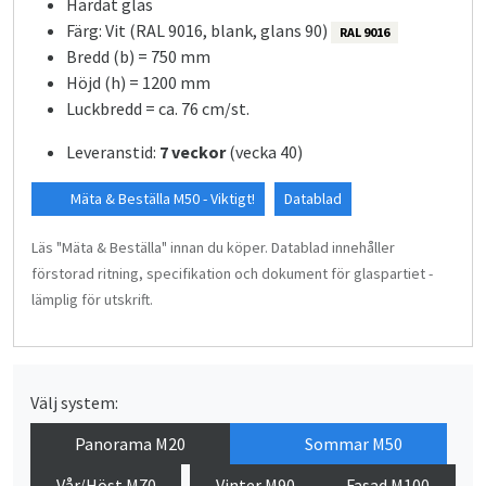
Härdat glas
Färg: Vit (RAL 9016, blank, glans 90)
RAL 9016
Bredd (b) = 750 mm
Höjd (h) = 1200 mm
Luckbredd = ca. 76 cm/st.
Leveranstid:
7 veckor
(vecka 40)
Mäta & Beställa M50 - Viktigt!
Datablad
Läs "Mäta & Beställa" innan du köper. Datablad innehåller
förstorad ritning, specifikation och dokument för glaspartiet -
lämplig för utskrift.
Välj system:
Panorama M20
Sommar M50
Vår/Höst M70
Vinter M90
Fasad M100