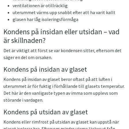
ventilationen är otillräcklig
uterummet värms upp snabbt efter att ha varit kallt
glasen har låg isoleringsförmåga
Kondens på insidan eller utsidan – vad
är skillnaden?
Det är viktigt att först se var kondensen sitter, eftersom det
säger en del om orsaken.
Kondens på insidan av glaset
Kondens på insidan av glaset beror oftast på att luften i
uterummet är för fuktig i förhållande till glasets temperatur.
Det här är den vanligaste typen av imma som upplevs som
störande i vardagen.
Kondens på utsidan av glaset
Kondens eller rimfrost på utsidan av glaset kan uppstå när
glaset isolerar bra. Eftersom mindre värme läcker ut från