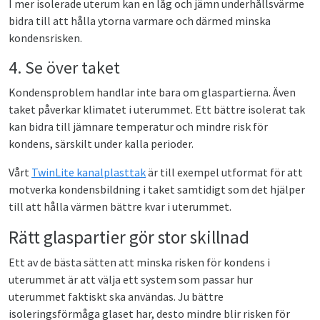
I mer isolerade uterum kan en låg och jämn underhållsvärme
bidra till att hålla ytorna varmare och därmed minska
kondensrisken.
4. Se över taket
Kondensproblem handlar inte bara om glaspartierna. Även
taket påverkar klimatet i uterummet. Ett bättre isolerat tak
kan bidra till jämnare temperatur och mindre risk för
kondens, särskilt under kalla perioder.
Vårt
TwinLite kanalplasttak
är till exempel utformat för att
motverka kondensbildning i taket samtidigt som det hjälper
till att hålla värmen bättre kvar i uterummet.
Rätt glaspartier gör stor skillnad
Ett av de bästa sätten att minska risken för kondens i
uterummet är att välja ett system som passar hur
uterummet faktiskt ska användas. Ju bättre
isoleringsförmåga glaset har, desto mindre blir risken för