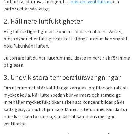
förbättra luftomsättningen. Läs
mer om ventilation
och
varför det är så viktigt.
2. Håll nere luftfuktigheten
Hög luftfuktighet gör att kondens bildas snabbare. Växter,
blöta dynor eller fuktig tvätt i ett stängt uterum kan snabbt
höja fuktnivån i luften.
Ju torrare luft du har i uterummet, desto mindre risk för imma
på glasen.
3. Undvik stora temperatursvängningar
Om uterummet står kallt länge kan glas, profiler och räls bli
mycket kalla. När luften sedan blir varmare och samtidigt
innehåller mycket fukt ökar risken att kondens bildas på de
kalla glasytorna. Ett jämnare klimat i uterummet kan därför
minska risken för imma, särskilt tillsammans med god
ventilation.