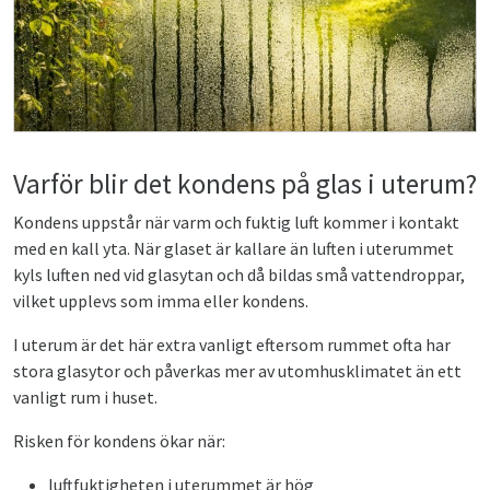
Varför blir det kondens på glas i uterum?
Kondens uppstår när varm och fuktig luft kommer i kontakt
med en kall yta. När glaset är kallare än luften i uterummet
kyls luften ned vid glasytan och då bildas små vattendroppar,
vilket upplevs som imma eller kondens.
I uterum är det här extra vanligt eftersom rummet ofta har
stora glasytor och påverkas mer av utomhusklimatet än ett
vanligt rum i huset.
Risken för kondens ökar när:
luftfuktigheten i uterummet är hög