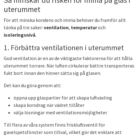
Så minskar du risken för imma på glas i
uterummet
För att minska kondens och imma behöver du framför allt
tänka på tre saker:
ventilation
,
temperatur
och
isoleringsnivå
.
1. Förbättra ventilationen i uterummet
God ventilation är en av de viktigaste faktorerna för att hålla
uterummet torrare. När luften cirkulerar bättre transporteras
fukt bort innan den hinner sätta sig på glasen.
Det kan du göra genom att:
öppna upp glaspartier för att skapa luftväxling
skapa korsdrag när vädret tillåter
välja lösningar med ventilationsmöjligheter
Till flera av våra system finns friskluftsventil för
gavelspetsfönster som tillval, vilket gör det enklare att