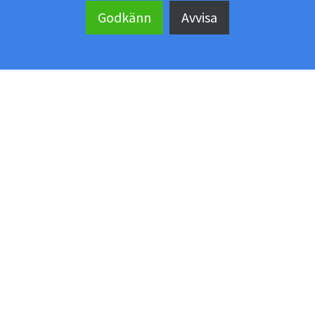
MEKOFLEX UTERUM
Godkänn
Avvisa
Kontakta oss
Showroom
Köpvillkor
Manualer & ritningar
Kundomdömen
Personuppgiftspolicy
Läs mer om:
Uterum
Altan
Glaspartier
Skjutdörrar
Skjutpartier